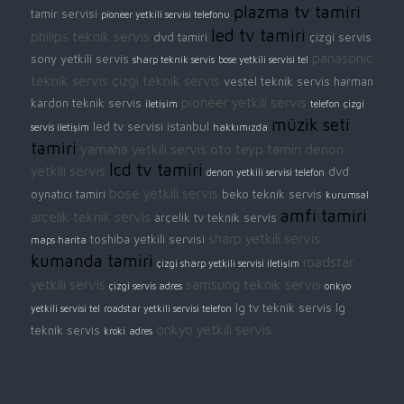
plazma tv tamiri
tamir servisi
pioneer yetkili servisi telefonu
led tv tamiri
philips teknik servis
dvd tamiri
çizgi servis
panasonic
sony yetkili servis
sharp teknik servis
bose yetkili servisi tel
teknik servis
çizgi teknik servis
vestel teknik servis
harman
pioneer yetkili servis
kardon teknik servis
iletişim
telefon
çizgi
müzik seti
led tv servisi istanbul
servis iletişim
hakkımızda
tamiri
yamaha yetkili servis
oto teyp tamiri
denon
lcd tv tamiri
yetkili servis
dvd
denon yetkili servisi telefon
bose yetkili servis
oynatıcı tamiri
beko teknik servis
kurumsal
amfi tamiri
arçelik teknik servis
arçelik tv teknik servis
sharp yetkili servis
toshiba yetkili servisi
maps harita
kumanda tamiri
roadstar
çizgi sharp yetkili servisi iletişim
yetkili servis
samsung teknik servis
çizgi servis adres
onkyo
lg tv teknik servis
lg
yetkili servisi tel
roadstar yetkili servisi telefon
onkyo yetkili servis
teknik servis
kroki
adres