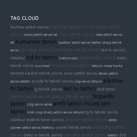
TAG CLOUD
roadstar yetkili servis
sharp yetkili
toshiba yetkili servisi
servis
çizgi teknik servis
onkyo yetkili servisi tel
bose yetkili servisi
kumanda tamiri
tel
roadstar yetkili servisi telefon
sharp teknik
oto teyp tamiri
panasonic teknik servis
led tv servisi
servis
lcd tv tamiri
bose yetkili servis
istanbul
beko
hakkımızda
onkyo yetkili servis
teknik servis
kurumsal
iletişim
maps harita
harman kardon teknik servis
sony yetkili servis
denon yetkili
plazma
arçelik tv teknik servis
servisi telefon
çizgi servis iletişim
tv tamiri
led tv tamiri
lg teknik servis
dvd tamiri
hoparlör
denon yetkili servis
philips teknik servis
tamiri
amfi tamiri
müzik seti
çizgi servis adres
tamiri
lg tv teknik servis
kroki
çizgi sharp yetkili servisi iletişim
pioneer yetkili servis
istanbul elektrik tamir servisi
adres
samsung teknik
vestel teknik servis
pioneer yetkili servisi telefonu
servis
yamaha yetkili servis
beko tv teknik servis
dvd
telefon