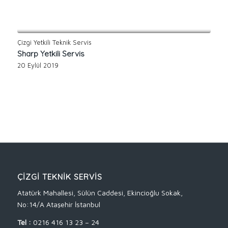
Çizgi Yetkili Teknik Servis
Sharp Yetkili Servis
20 Eylül 2019
ÇİZGİ TEKNİK SERVİS
Atatürk Mahallesi, Sülün Caddesi, Ekincioğlu Sokak,
No:14/A Ataşehir İstanbul
Tel :
0216 416 13 23 – 24