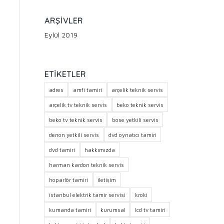
ARŞIVLER
Eylül 2019
ETIKETLER
adres
amfi tamiri
arçelik teknik servis
arçelik tv teknik servis
beko teknik servis
beko tv teknik servis
bose yetkili servis
denon yetkili servis
dvd oynatıcı tamiri
dvd tamiri
hakkımızda
harman kardon teknik servis
hoparlör tamiri
iletişim
istanbul elektrik tamir servisi
kroki
kumanda tamiri
kurumsal
lcd tv tamiri