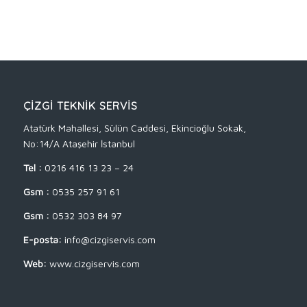
ÇİZGİ TEKNİK SERVİS
Atatürk Mahallesi, Sülün Caddesi, Ekincioğlu Sokak,
No:14/A Ataşehir İstanbul
Tel :
0216 416 13 23 – 24
Gsm :
0535 257 91 61
Gsm :
0532 303 84 97
E-posta:
info@cizgiservis.com
Web:
www.cizgiservis.com