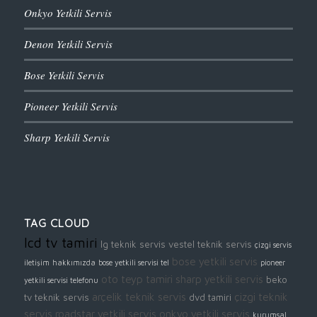
Onkyo Yetkili Servis
Denon Yetkili Servis
Bose Yetkili Servis
Pioneer Yetkili Servis
Sharp Yetkili Servis
TAG CLOUD
lcd tv tamiri
lg teknik servis
vestel teknik servis
çizgi servis
bose yetkili servis
iletişim
hakkımızda
bose yetkili servisi tel
pioneer
oto teyp tamiri
sharp yetkili servis
beko
yetkili servisi telefonu
arçelik teknik servis
çizgi teknik
tv teknik servis
dvd tamiri
servis
roadstar yetkili servis
onkyo yetkili servis
kurumsal