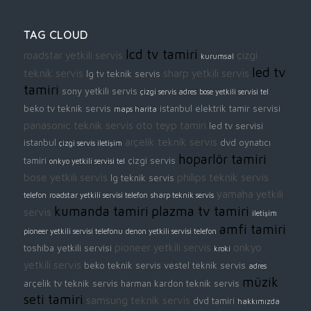
TAG CLOUD
lcd tv tamiri
roadstar yetkili servis
çizgi
kurumsal
led tv
teknik servis
sharp yetkili servis
lg tv teknik servis
tamiri
sony yetkili servis
çizgi servis adres
bose yetkili servisi tel
beko tv teknik servis
istanbul elektrik tamir servisi
maps harita
panasonic teknik servis
oto teyp tamiri
led tv servisi
arçelik teknik servis
istanbul
dvd oynatıcı
çizgi servis iletişim
hoparlör tamiri
tamiri
çizgi servis
onkyo yetkili servisi tel
bose yetkili servis
philips teknik servis
lg teknik servis
yamaha yetkili
telefon
roadstar yetkili servisi telefon
sharp teknik servis
kumanda tamiri
plazma tv tamiri
servis
iletişim
amfi tamiri
pioneer yetkili servisi telefonu
denon yetkili servisi telefon
pioneer yetkili servis
onkyo
toshiba yetkili servisi
kroki
yetkili servis
beko teknik servis
vestel teknik servis
adres
müzik
arçelik tv teknik servis
harman kardon teknik servis
seti tamiri
samsung teknik servis
dvd tamiri
hakkımızda