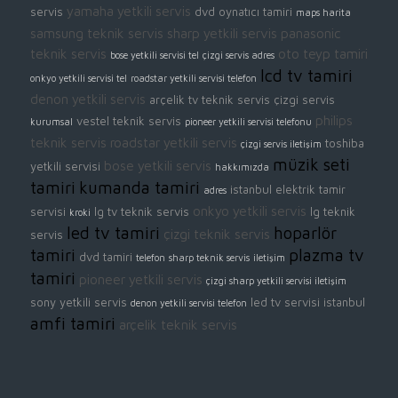
yamaha yetkili servis
servis
dvd oynatıcı tamiri
maps harita
samsung teknik servis
sharp yetkili servis
panasonic
teknik servis
oto teyp tamiri
bose yetkili servisi tel
çizgi servis adres
lcd tv tamiri
onkyo yetkili servisi tel
roadstar yetkili servisi telefon
denon yetkili servis
arçelik tv teknik servis
çizgi servis
philips
vestel teknik servis
kurumsal
pioneer yetkili servisi telefonu
teknik servis
roadstar yetkili servis
toshiba
çizgi servis iletişim
müzik seti
bose yetkili servis
yetkili servisi
hakkımızda
tamiri
kumanda tamiri
istanbul elektrik tamir
adres
onkyo yetkili servis
servisi
lg tv teknik servis
lg teknik
kroki
led tv tamiri
hoparlör
çizgi teknik servis
servis
tamiri
plazma tv
dvd tamiri
telefon
sharp teknik servis
iletişim
tamiri
pioneer yetkili servis
çizgi sharp yetkili servisi iletişim
sony yetkili servis
led tv servisi istanbul
denon yetkili servisi telefon
amfi tamiri
arçelik teknik servis