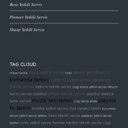
Bose Yetkili Servis
Pioneer Yetkili Servis
Sharp Yetkili Servis
TAG CLOUD
sharp yetkili servis
denon yetkili servis
maps harita
kroki
kumanda tamiri
roadstar yetkili servis
panasonic
teknik servis
beko tv teknik servis
çizgi sharp yetkili servisi iletişim
philips teknik servis
led tv servisi istanbul
istanbul elektrik
müzik seti tamiri
plazma
tamir servisi
çizgi servis adres
tv tamiri
toshiba yetkili servisi
dvd oynatıcı tamiri
kurumsal
beko teknik servis
denon yetkili servisi telefon
roadstar yetkili servisi
sony yetkili servis
harman kardon teknik servis
çizgi
telefon