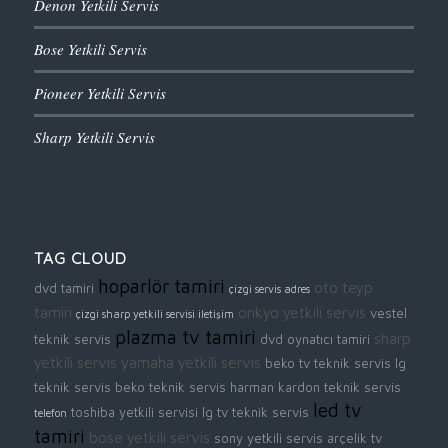
Denon Yetkili Servis
Bose Yetkili Servis
Pioneer Yetkili Servis
Sharp Yetkili Servis
TAG CLOUD
hoparlör tamiri
oto teyp
dvd tamiri
çizgi servis adres
tamiri
onkyo yetkili servis
vestel
çizgi sharp yetkili servisi iletişim
plazma tv tamiri
sharp
teknik servis
dvd oynatıcı tamiri
yetkili servis
yamaha yetkili servis
beko tv teknik servis
lg
teknik servis
beko teknik servis
harman kardon teknik servis
led tv
toshiba yetkili servisi
lg tv teknik servis
telefon
tamiri
bose yetkili servis
sony yetkili servis
arçelik tv