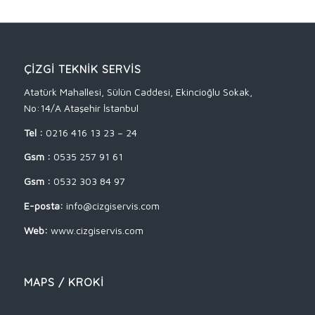
ÇİZGİ TEKNİK SERVİS
Atatürk Mahallesi, Sülün Caddesi, Ekincioğlu Sokak,
No:14/A Ataşehir İstanbul
Tel :
0216 416 13 23 – 24
Gsm :
0535 257 91 61
Gsm :
0532 303 84 97
E-posta:
info@cizgiservis.com
Web:
www.cizgiservis.com
MAPS / KROKİ