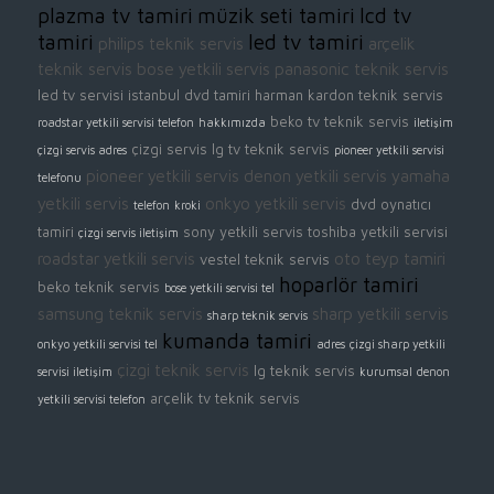
plazma tv tamiri
müzik seti tamiri
lcd tv
tamiri
led tv tamiri
philips teknik servis
arçelik
teknik servis
bose yetkili servis
panasonic teknik servis
led tv servisi istanbul
dvd tamiri
harman kardon teknik servis
beko tv teknik servis
roadstar yetkili servisi telefon
hakkımızda
iletişim
çizgi servis
lg tv teknik servis
çizgi servis adres
pioneer yetkili servisi
pioneer yetkili servis
denon yetkili servis
yamaha
telefonu
yetkili servis
onkyo yetkili servis
dvd oynatıcı
telefon
kroki
tamiri
sony yetkili servis
toshiba yetkili servisi
çizgi servis iletişim
roadstar yetkili servis
oto teyp tamiri
vestel teknik servis
hoparlör tamiri
beko teknik servis
bose yetkili servisi tel
samsung teknik servis
sharp yetkili servis
sharp teknik servis
kumanda tamiri
onkyo yetkili servisi tel
adres
çizgi sharp yetkili
çizgi teknik servis
lg teknik servis
servisi iletişim
kurumsal
denon
arçelik tv teknik servis
yetkili servisi telefon