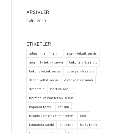
ARŞIVLER
Eylül 2019
ETIKETLER
adres
amfi tamiri
arçelik teknik servis
arçelik tv teknik servis
beko teknik servis
beko tv teknik servis
bose yetkili servis
denon yetkili servis
dvd oynatıcı tamiri
dvd tamiri
hakkımızda
harman kardon teknik servis
hoparlör tamiri
iletişim
istanbul elektrik tamir servisi
kroki
kumanda tamiri
kurumsal
lcd tv tamiri