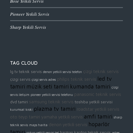
Bose Yetkili Servis
Pioneer Yetkili Servis
Sharp Yetkili Servis
TAG CLOUD
çizgi teknik servis
lg tv teknik servis
denon yetkili servisi telefon
led tv
philips teknik servis
çizgi servis
çizgi servis adres
tamiri
müzik seti tamiri
kumanda tamiri
çizgi
panasonic teknik servis
servis iletişim
pioneer yetkili servisi telefonu
samsung teknik servis
dvd tamiri
toshiba yetkili servisi
plazma tv tamiri
roadstar yetkili servis
kurumsal
kroki
amfi tamiri
oto teyp tamiri
yamaha yetkili servis
sharp
hoparlör
denon yetkili servis
teknik servis
maps harita
tamiri
harman kardon teknik servis
onkyo yetkili servisi tel
adres