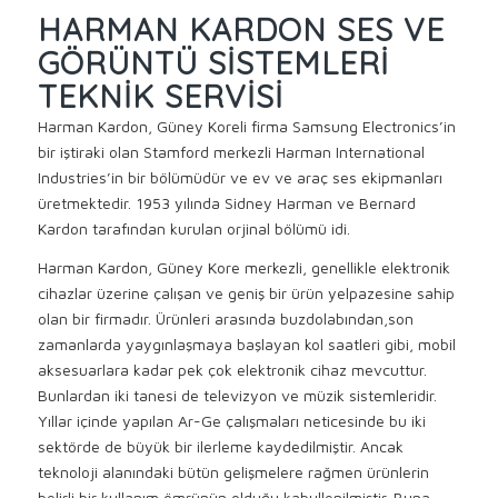
HARMAN KARDON SES VE
GÖRÜNTÜ SISTEMLERI
TEKNIK SERVISI
Harman Kardon, Güney Koreli firma Samsung Electronics’in
bir iştiraki olan Stamford merkezli Harman International
Industries’in bir bölümüdür ve ev ve araç ses ekipmanları
üretmektedir. 1953 yılında Sidney Harman ve Bernard
Kardon tarafından kurulan orjinal bölümü idi.
Harman Kardon, Güney Kore merkezli, genellikle elektronik
cihazlar üzerine çalışan ve geniş bir ürün yelpazesine sahip
olan bir firmadır. Ürünleri arasında buzdolabından,son
zamanlarda yaygınlaşmaya başlayan kol saatleri gibi, mobil
aksesuarlara kadar pek çok elektronik cihaz mevcuttur.
Bunlardan iki tanesi de televizyon ve müzik sistemleridir.
Yıllar içinde yapılan Ar-Ge çalışmaları neticesinde bu iki
sektörde de büyük bir ilerleme kaydedilmiştir. Ancak
teknoloji alanındaki bütün gelişmelere rağmen ürünlerin
belirli bir kullanım ömrünün olduğu kabullenilmiştir. Buna