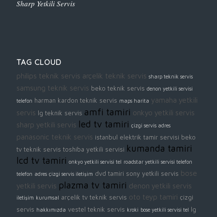
Sharp Yetkili Servis
TAG CLOUD
philips teknik servis
arçelik teknik servis
sharp teknik servis
samsung teknik servis
beko teknik servis
denon yetkili servisi
yamaha yetkili
harman kardon teknik servis
telefon
maps harita
amfi tamiri
servis
onkyo yetkili servis
lg teknik servis
led tv tamiri
sharp yetkili servis
çizgi servis adres
panasonic teknik servis
istanbul elektrik tamir servisi
beko
kumanda tamiri
tv teknik servis
toshiba yetkili servisi
lcd tv tamiri
onkyo yetkili servisi tel
roadstar yetkili servisi telefon
bose
dvd tamiri
sony yetkili servis
telefon
adres
çizgi servis iletişim
plazma tv tamiri
yetkili servis
denon yetkili servis
oto teyp tamiri
arçelik tv teknik servis
çizgi
iletişim
kurumsal
servis
vestel teknik servis
lg
hakkımızda
kroki
bose yetkili servisi tel