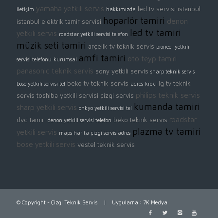
yamaha yetkili servis
led tv servisi istanbul
iletişim
hakkımızda
hoparlör tamiri
denon
istanbul elektrik tamir servisi
led tv tamiri
yetkili servis
roadstar yetkili servisi telefon
müzik seti tamiri
arçelik tv teknik servis
pioneer yetkili
amfi tamiri
oto teyp tamiri
servisi telefonu
kurumsal
panasonic teknik servis
sony yetkili servis
sharp teknik servis
beko tv teknik servis
lg tv teknik
bose yetkili servisi tel
adres
kroki
philips teknik servis
servis
toshiba yetkili servisi
çizgi servis
kumanda tamiri
sharp yetkili servis
onkyo yetkili servisi tel
roadstar
dvd tamiri
beko teknik servis
denon yetkili servisi telefon
plazma tv tamiri
yetkili servis
maps harita
çizgi servis adres
bose yetkili servis
vestel teknik servis
© Copyright - Çizgi Teknik Servis | Uygulama :
7K Medya